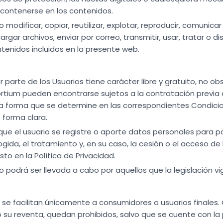
 contenerse en los contenidos.
 modificar, copiar, reutilizar, explotar, reproducir, comuni
rgar archivos, enviar por correo, transmitir, usar, tratar o di
ntenidos incluidos en la presente web.
r parte de los Usuarios tiene carácter libre y gratuito, no ob
rtium pueden encontrarse sujetos a la contratación previa d
la forma que se determine en las correspondientes Condicio
 forma clara.
ue el usuario se registre o aporte datos personales para p
cogida, el tratamiento y, en su caso, la cesión o el acceso d
sto en la Política de Privacidad.
 podrá ser llevada a cabo por aquellos que la legislación vig
 se facilitan únicamente a consumidores o usuarios finales.
 su reventa, quedan prohibidos, salvo que se cuente con la 