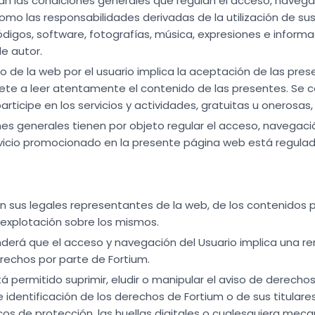
an las condiciones generales que regulan el acceso, navegaci
como las responsabilidades derivadas de la utilización de su
códigos, software, fotografías, música, expresiones e inform
e autor.
o de la web por el usuario implica la aceptación de las pre
ete a leer atentamente el contenido de las presentes. Se c
articipe en los servicios y actividades, gratuitas u onerosas
es generales tienen por objeto regular el acceso, navegación
rvicio promocionado en la presente página web está regula
en sus legales representantes de la web, de los contenidos p
explotación sobre los mismos.
derá que el acceso y navegación del Usuario implica una renu
erechos por parte de Fortium.
á permitido suprimir, eludir o manipular el aviso de derechos
 identificación de los derechos de Fortium o de sus titulare
cos de protección, las huellas digitales o cualesquiera mec