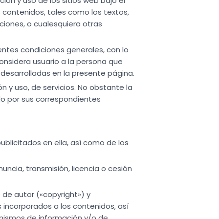
ón y uso de los sitios web bajo el
s contenidos, tales como los textos,
aciones, o cualesquiera otras
sentes condiciones generales, con lo
onsidera usuario a la persona que
, desarrolladas en la presente página.
 y uso, de servicios. No obstante la
do por sus correspondientes
ublicitados en ella, así como de los
ncia, transmisión, licencia o cesión
 de autor («copyright») y
s incorporados a los contenidos, así
anismos de información y/o de