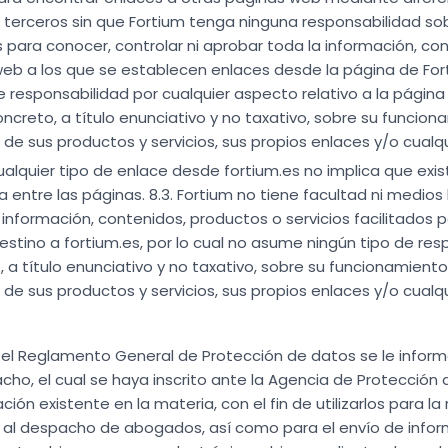
 terceros sin que Fortium tenga ninguna responsabilidad sob
ara conocer, controlar ni aprobar toda la información, con
s web a los que se establecen enlaces desde la página de For
 responsabilidad por cualquier aspecto relativo a la págin
ncreto, a título enunciativo y no taxativo, sobre su funcion
ad de sus productos y servicios, sus propios enlaces y/o cual
alquier tipo de enlace desde fortium.es no implica que exist
entre las páginas. 8.3. Fortium no tiene facultad ni medio
 información, contenidos, productos o servicios facilitados 
stino a fortium.es, por lo cual no asume ningún tipo de resp
, a título enunciativo y no taxativo, sobre su funcionamiento
ad de sus productos y servicios, sus propios enlaces y/o cual
n el Reglamento General de Protección de datos se le inform
acho, el cual se haya inscrito ante la Agencia de Protección
ación existente en la materia, con el fin de utilizarlos para la
al despacho de abogados, así como para el envío de infor