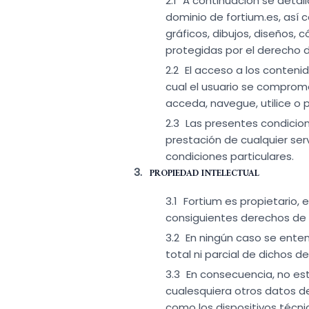
A continuación se detall
dominio de fortium.es, así 
gráficos, dibujos, diseños, 
protegidas por el derecho d
El acceso a los contenid
cual el usuario se comprom
acceda, navegue, utilice o p
Las presentes condicion
prestación de cualquier se
condiciones particulares.
PROPIEDAD INTELECTUAL
Fortium es propietario, 
consiguientes derechos de 
En ningún caso se enten
total ni parcial de dichos d
En consecuencia, no est
cualesquiera otros datos de
como los dispositivos técni