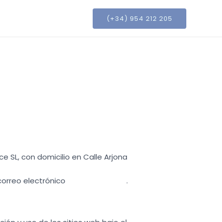
(+34) 954 212 205
ce SL, con domicilio en Calle Arjona
correo electrónico
info@fortium.es
.